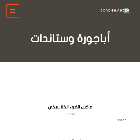
خطي
MAIN
لى
MENU
لمحتوى
أباجورة وستاندات
عاكس الضوء الكلاسيكي
أباجورات
ت
م
ا
ل
ت