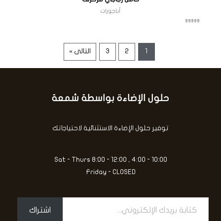
ق
ي
أباجورات
ي
م
0
م
ت
ن
م
5
ا
ل
ت
1
2
3
التالى »
ق
ي
ي
م
0
م
ن
5
حلول الإضاءة بواسطة شمعة
كتابة
بريدك
الإلكتروني...
توفير حلول الإضاءة الاستثنائية لاحتياجاتك
Sat - Thurs 8:00 - 12:00 , 4:00 - 10:00
Friday - CLOSED
اشتراك