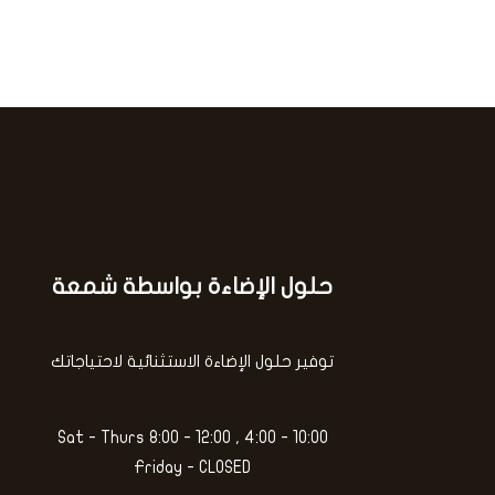
0
م
ت
ن
م
5
ا
ل
ت
ق
ي
ي
م
0
م
ن
5
حلول الإضاءة بواسطة شمعة
كتابة
بريدك
الإلكتروني...
توفير حلول الإضاءة الاستثنائية لاحتياجاتك
Sat - Thurs 8:00 - 12:00 , 4:00 - 10:00
Friday - CLOSED