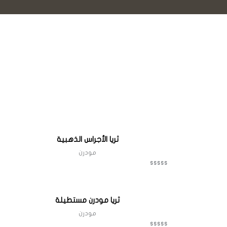
Quick View
ثريا الأجراس الذهبية
مودرن
ت
م
ا
ل
Quick View
ت
ثريا مودرن مستطيلة
ق
ي
مودرن
ي
م