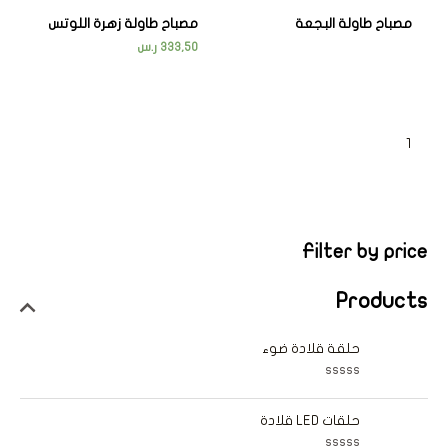
مصباح طاولة البجعة
مصباح طاولة زهرة اللوتس
333,50
ر.س
←
2
1
Filter by price
Products
حلقة قلادة ضوء
ت
م
ا
حلقات LED قلادة
ل
ت