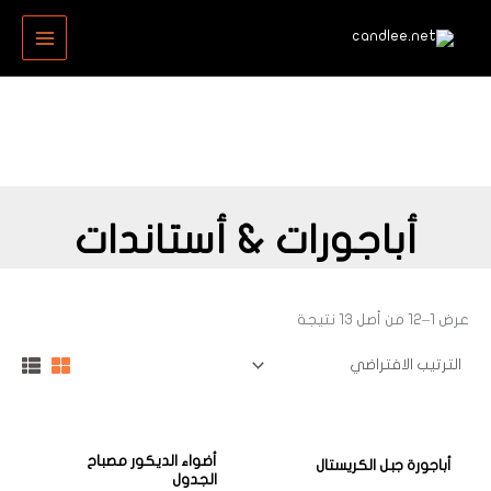
خطي
MAIN
لى
MENU
لمحتوى
أباجورات & أستاندات
عرض 1–12 من أصل 13 نتيجة
أضواء الديكور مصباح
أباجورة جبل الكريستال
الجدول