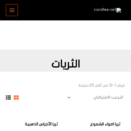
خطي
MAIN
لى
MENU
لمحتوى
الثريات
عرض 1–12 من أصل 25 نتيجة
ثريا اضواء الشموع
ثريا الأجراس الذهبية