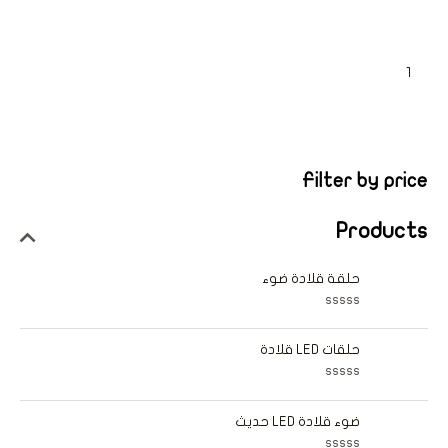
←
3
2
1
Filter by price
Products
حلقة قلادة ضوء
ت
م
ا
حلقات LED قلادة
ل
ت
ق
ت
ي
م
ي
ا
ضوء قلادة LED حديث
م
ل
0
ت