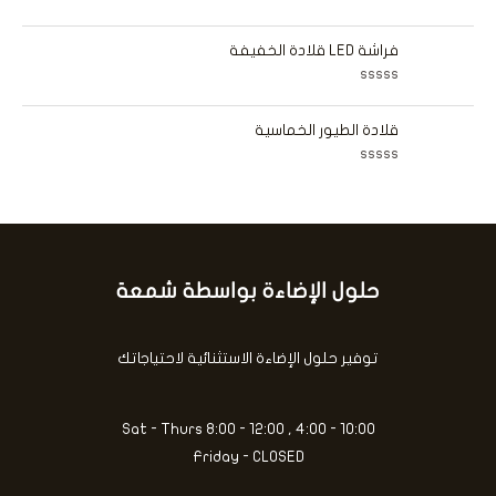
م
ق
ن
ت
ي
5
م
ي
ا
فراشة LED قلادة الخفيفة
م
ل
0
ت
م
ق
ن
ت
ي
5
م
ي
ا
قلادة الطيور الخماسية
م
ل
0
ت
م
ق
ن
ت
ي
5
م
ي
ا
م
ل
0
ت
م
ق
ن
ي
5
ي
حلول الإضاءة بواسطة شمعة
كتابة
م
0
بريدك
م
ن
الإلكتروني...
5
توفير حلول الإضاءة الاستثنائية لاحتياجاتك
Sat - Thurs 8:00 - 12:00 , 4:00 - 10:00
Friday - CLOSED