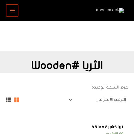
خطي
MAIN
لى
MENU
لمحتوى
الثريا #Wooden
عرض النتيجة الوحيدة
ثريا خشبية معلقة