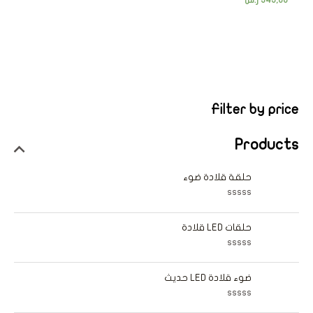
345,00
ر.س
Filter by price
Products
حلقة قلادة ضوء
ت
م
ا
حلقات LED قلادة
ل
ت
ق
ت
ي
م
ي
ا
ضوء قلادة LED حديث
م
ل
0
ت
م
ق
ن
ت
ي