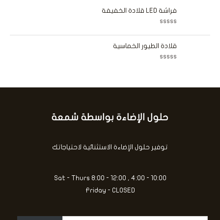
5
م
ي
ا
فراشة LED قلادة الخفيفة
م
ل
0
ت
م
ق
ن
ت
ي
5
م
ي
ا
قلادة الطيور الخماسية
م
ل
0
ت
م
ق
ن
ت
ي
5
م
ي
ا
م
ل
0
ت
م
ق
ن
ي
5
ي
حلول الإضاءة بواسطة شمعة
كتابة
م
0
بريدك
م
ن
الإلكتروني...
5
توفير حلول الإضاءة الاستثنائية لاحتياجاتك
Sat - Thurs 8:00 - 12:00 , 4:00 - 10:00
Friday - CLOSED