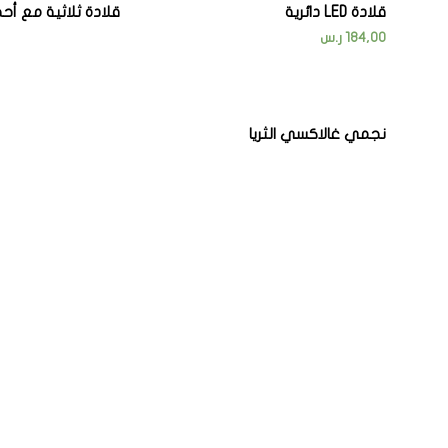
قلادة LED دائرية
قلادة ثلاثية مع أحج
184,00
ر.س
نجمي غالاكسي الثريا