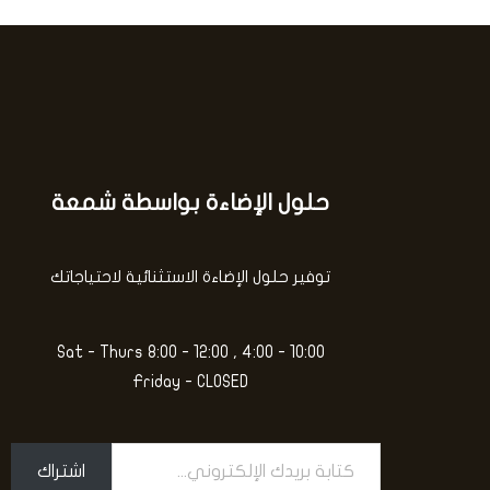
ي
ا
م
ل
0
ت
م
ق
ن
ي
5
ي
م
0
م
ن
5
حلول الإضاءة بواسطة شمعة
كتابة
بريدك
الإلكتروني...
توفير حلول الإضاءة الاستثنائية لاحتياجاتك
Sat - Thurs 8:00 - 12:00 , 4:00 - 10:00
Friday - CLOSED
اشتراك