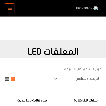
خطي
MAIN
لى
MENU
لمحتوى
المعلقات LED
عرض 1–12 من أصل 18 نتيجة
حلقات LED قلادة
ضوء قلادة LED حديث