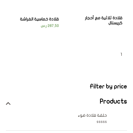
قلادة ثلاثية مع أحجار
قلادة خماسية الفراشة
كريستال
287,50
ر.س
←
2
1
Filter by price
Products
حلقة قلادة ضوء
ت
م