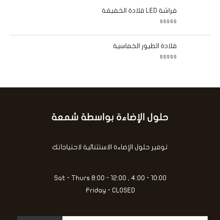
5
م
ي
ا
فراشة LED قلادة الخفيفة
م
ل
0
ت
م
ق
ن
ت
ي
5
م
ي
ا
قلادة الطيور الخماسية
م
ل
0
ت
م
ق
ن
ت
ي
5
م
ي
ا
م
ل
0
ت
م
ق
ن
ي
5
ي
حلول الإضاءة بواسطة شمعة
كتابة
م
0
بريدك
م
ن
الإلكتروني...
5
توفير حلول الإضاءة الاستثنائية لاحتياجاتك
Sat - Thurs 8:00 - 12:00 , 4:00 - 10:00
Friday - CLOSED