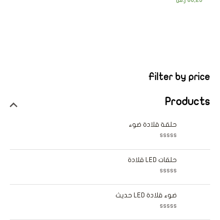
86,25
ر.س
Filter by price
Products
حلقة قلادة ضوء
ت
م
ا
حلقات LED قلادة
ل
ت
ق
ت
ي
م
ي
ا
ضوء قلادة LED حديث
م
ل
0
ت
م
ق
ن
ت
ي