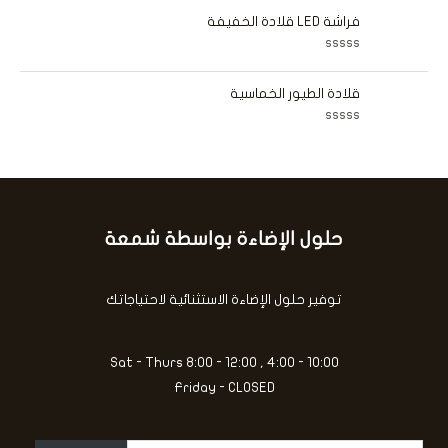
5
م
ي
ا
فراشة LED قلادة الخفيفة
م
ل
0
ت
م
ق
ن
ت
ي
5
م
ي
ا
قلادة الطيور الخماسية
م
ل
0
ت
م
ق
ن
ت
ي
5
م
ي
ا
م
ل
0
ت
م
ق
ن
ي
5
ي
حلول الإضاءة بواسطة شمعة
كتابة
م
0
بريدك
م
ن
الإلكتروني...
5
توفير حلول الإضاءة الاستثنائية لاحتياجاتك
Sat - Thurs 8:00 - 12:00 , 4:00 - 10:00
Friday - CLOSED