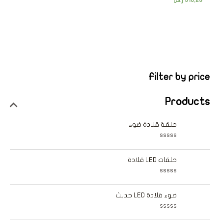
316,25
ر.س
Filter by price
Products
حلقة قلادة ضوء
ت
م
ا
حلقات LED قلادة
ل
ت
ق
ت
ي
م
ي
ا
ضوء قلادة LED حديث
م
ل
0
ت
م
ق
ن
ت
ي