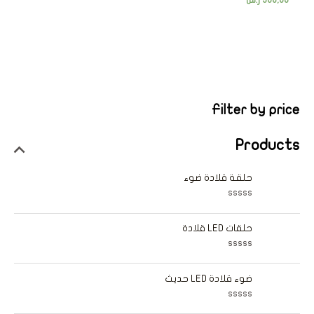
368,00
ر.س
Filter by price
Products
حلقة قلادة ضوء
ت
م
ا
حلقات LED قلادة
ل
ت
ق
ت
ي
م
ي
ا
ضوء قلادة LED حديث
م
ل
0
ت
م
ق
ن
ت
ي