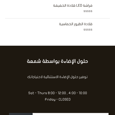
5
م
ي
ا
فراشة LED قلادة الخفيفة
م
ل
0
ت
م
ق
ن
ت
ي
5
م
ي
ا
قلادة الطيور الخماسية
م
ل
0
ت
م
ق
ن
ت
ي
5
م
ي
ا
م
ل
0
ت
م
ق
ن
ي
5
ي
حلول الإضاءة بواسطة شمعة
كتابة
م
0
بريدك
م
ن
الإلكتروني...
5
توفير حلول الإضاءة الاستثنائية لاحتياجاتك
Sat - Thurs 8:00 - 12:00 , 4:00 - 10:00
Friday - CLOSED