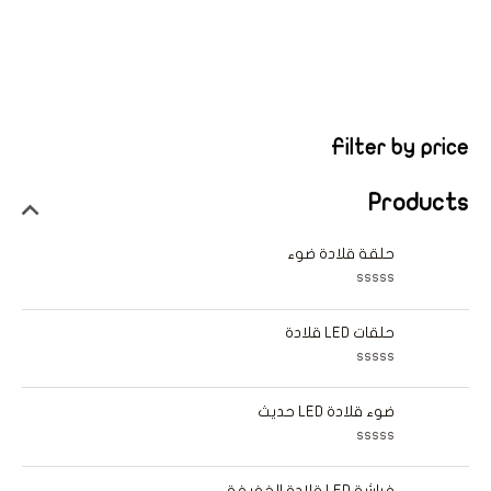
Filter by price
Products
حلقة قلادة ضوء
ت
م
ا
حلقات LED قلادة
ل
ت
ق
ت
ي
م
ي
ا
ضوء قلادة LED حديث
م
ل
0
ت
م
ق
ن
ت
ي
5
م
ي
ا
فراشة LED قلادة الخفيفة