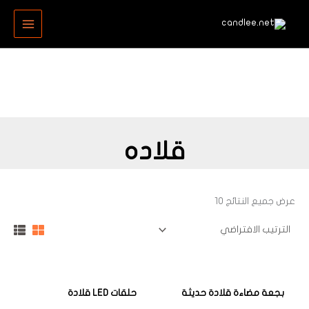
خطي
MAIN
لى
MENU
لمحتوى
قلاده
عرض جميع النتائج 10
بجعة مضاءة قلادة حديثة
حلقات LED قلادة