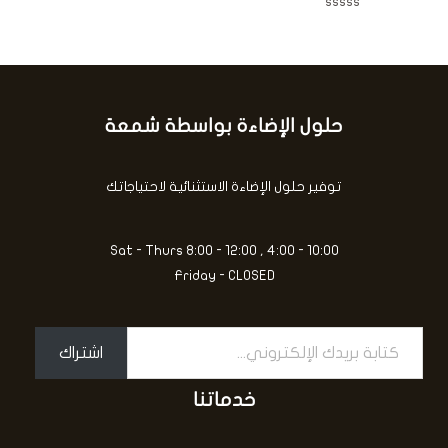
ت
م
ق
ن
ت
ي
5
م
ي
ا
م
ل
0
ت
م
ق
ن
ي
5
ي
حلول الإضاءة بواسطة شمعة
كتابة
م
0
بريدك
م
ن
الإلكتروني...
5
توفير حلول الإضاءة الاستثنائية لاحتياجاتك
Sat - Thurs 8:00 - 12:00 , 4:00 - 10:00
Friday - CLOSED
اشتراك
خدماتنا