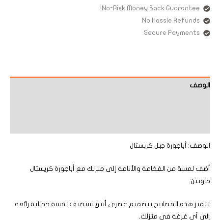
No-Risk Money Back Guarantee!
No Hassle Refunds
Secure Payments
الوصف
معلومات إضافية
مراجعات (0)
الوصف: أباجورة جبل كريستال
أضف لمسة من الفخامة والأناقة إلى منزلك مع أباجورة كريستال
ماونتن.
تتميز هذه المصابيح بتصميم عصري أنيق سيضيف لمسة جمالية رائعة
إلى أي غرفة في منزلك.