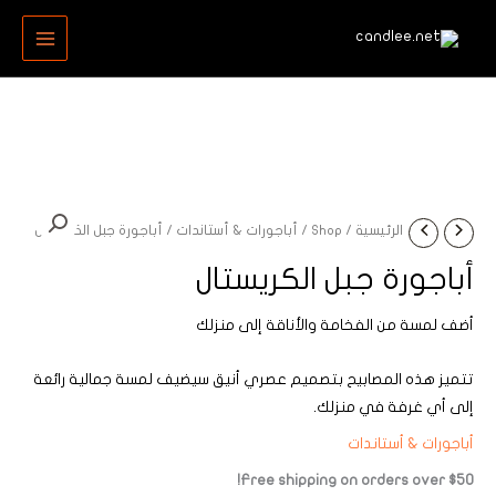
خطي
MAIN
لى
MENU
لمحتوى
الرئيسية
/
Shop
/
أباجورات & أستاندات
/ أباجورة جبل الكريستال
أباجورة جبل الكريستال
أضف لمسة من الفخامة والأناقة إلى منزلك
تتميز هذه المصابيح بتصميم عصري أنيق سيضيف لمسة جمالية رائعة
إلى أي غرفة في منزلك.
أباجورات & أستاندات
Free shipping on orders over $50!