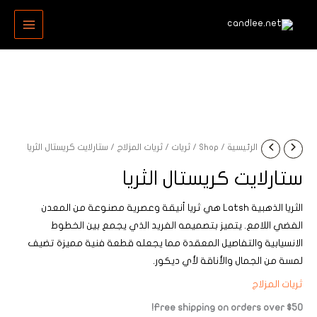
خطي
MAIN
لى
MENU
لمحتوى
الرئيسية
/
Shop
/
ثريات
/
ثريات المزلاج
/ ستارلايت كريستال الثريا
ستارلايت كريستال الثريا
الثريا الذهبية Latsh هي ثريا أنيقة وعصرية مصنوعة من المعدن
الفضي اللامع. يتميز بتصميمه الفريد الذي يجمع بين الخطوط
الانسيابية والتفاصيل المعقدة مما يجعله قطعة فنية مميزة تضيف
لمسة من الجمال والأناقة لأي ديكور.
ثريات المزلاج
Free shipping on orders over $50!