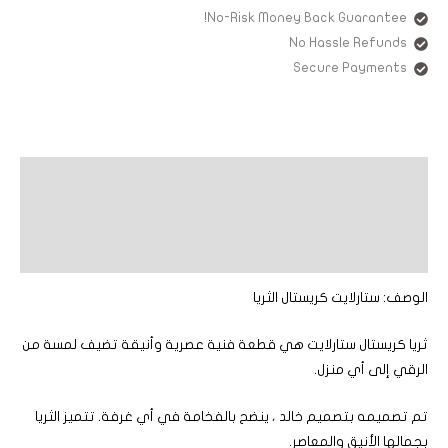
No-Risk Money Back Guarantee!
No Hassle Refunds
Secure Payments
الوصف
معلومات إضافية
مراجعات (0)
الوصف: ستارلايت كريستال الثريا
ثريا كريستال ستارلايت هي قطعة فنية عصرية وأنيقة تضيف لمسة من
الرقي إلى أي منزل.
تم تصميمه بتصميم خالد ، ينضح بالفخامة في أي غرفة. تتميز الثريا
بجمالها الأنيق والمعاصر.