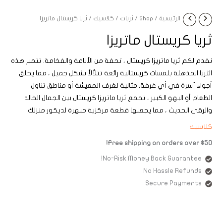
الرئيسية
/
Shop
/
ثريات
/
كلاسيك
/ ثريا كريستال ماتريزا
ثريا كريستال ماتريزا
نقدم لكم ثريا ماتريزا كريستال ، تحفة من الأناقة والفخامة. تتميز هذه
الثريا المذهلة بلمسات كريستالية رائعة تتلألأ بشكل جميل ، مما يخلق
أجواء آسرة في أي غرفة. مثالية لغرف المعيشة أو مناطق تناول
الطعام أو البهو الكبير ، تجمع ثريا ماتريزا كريستال بين الجمال الخالد
والرقي الحديث ، مما يجعلها قطعة مركزية مبهرة لديكور منزلك.
كلاسيك
Free shipping on orders over $50!
No-Risk Money Back Guarantee!
No Hassle Refunds
Secure Payments