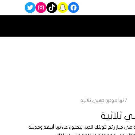
رن
/ ثريا مودرن ذهبي ثلاثية
ي ثلاثية
ثة هي خيار رائع لأولئك الذين يبحثون عن ثريا أنيقة وحديثة