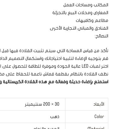
المكاتب ومساحات العمل
المعارض ومحلات البيع بالتجزئة
مطاعم وكافيهات
الفنادق والمباني التجارية الأخرى
النصائح:
تأكد من قياس المساحة التي سيتم تثبيت القلادة فيها قبل ال
قم بتوجيه الإضاءة لتلبية احتياجاتك واستكمال التصميم الد
اختر لمبات LED عالية الجودة وموفرة للطاقة للحصول على الأداء الأمثل وتوفير الطاقة.
نظف القلادة بانتظام بقطعة قماش ناعمة للحفاظ على مظه
استمتع بإضاءة حديثة وفعالة مع هذه القلادة الكريستالية
الأبعاد
30 × 200 سنتيميتر
Color
ذهب
Material
الحديد والزجاج