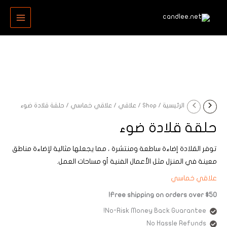
خطي
MAIN
لى
MENU
لمحتوى
الرئيسية
/
Shop
/
علاقي
/
علاقي خماسي
/ حلقة قلادة ضوء
حلقة قلادة ضوء
توفر القلادة إضاءة ساطعة ومنتشرة ، مما يجعلها مثالية لإضاءة مناطق
معينة في المنزل مثل الأعمال الفنية أو مساحات العمل.
علاقي خماسي
Free shipping on orders over $50!
No-Risk Money Back Guarantee!
No Hassle Refunds