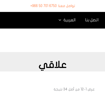
تواصل معنا: 6750 701 50 966+
اتصل بنا
العربية
علاقي
عرض 1–12 من أصل 34 نتيجة