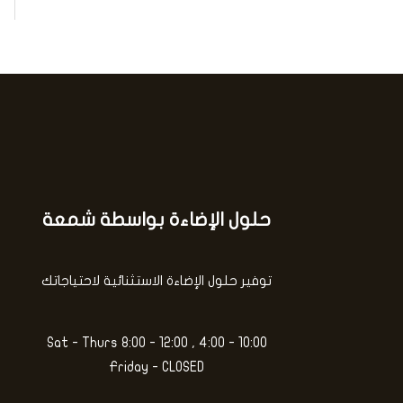
ي
ا
م
ل
0
ت
م
ق
ن
ي
5
ي
م
0
م
ن
5
حلول الإضاءة بواسطة شمعة
كتابة
بريدك
الإلكتروني...
توفير حلول الإضاءة الاستثنائية لاحتياجاتك
Sat - Thurs 8:00 - 12:00 , 4:00 - 10:00
Friday - CLOSED