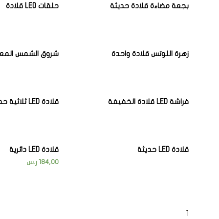
بجعة مضاءة قلادة حديثة
حلقات LED قلادة
زهرة اللوتس قلادة واحدة
شروق الشمس المع
فراشة LED قلادة الخفيفة
قلادة LED ثلاثية حديثة
قلادة LED حديثة
قلادة LED دائرية
184,00
ر.س
←
3
2
1