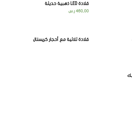
قلادة LED ذهبية حديثة
460,00
ر.س
قلادة ثلاثية مع أحجار كريستال
يك