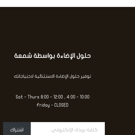
ي
ا
م
ل
0
ت
م
ق
ن
ي
5
ي
م
0
م
ن
5
حلول الإضاءة بواسطة شمعة
كتابة
بريدك
الإلكتروني...
توفير حلول الإضاءة الاستثنائية لاحتياجاتك
Sat - Thurs 8:00 - 12:00 , 4:00 - 10:00
Friday - CLOSED
اشتراك