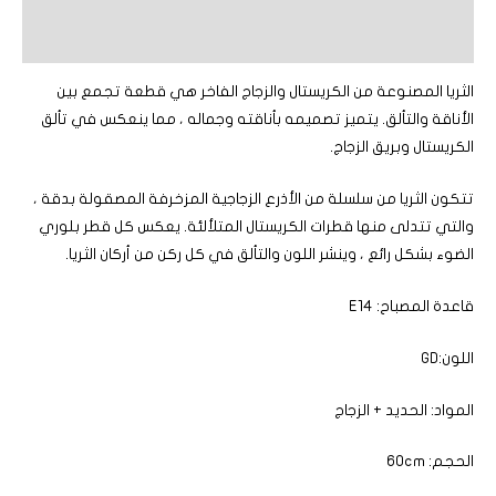
مراجعات (0)
الثريا المصنوعة من الكريستال والزجاج الفاخر هي قطعة تجمع بين
الأناقة والتألق. يتميز تصميمه بأناقته وجماله ، مما ينعكس في تألق
الكريستال وبريق الزجاج.
تتكون الثريا من سلسلة من الأذرع الزجاجية المزخرفة المصقولة بدقة ،
والتي تتدلى منها قطرات الكريستال المتلألئة. يعكس كل قطر بلوري
الضوء بشكل رائع ، وينشر اللون والتألق في كل ركن من أركان الثريا.
قاعدة المصباح: E14
اللون:GD
المواد: الحديد + الزجاج
الحجم: 60cm