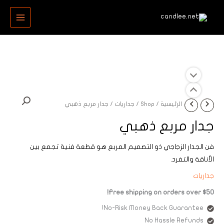
خطي
MAIN
لى
MENU
لمحتوى
الرئيسية
/
Shop
/
جداريات
/ جدار مربع ذهبي
جدار مربع ذهبي
فن الجدار الزجاجي ذو التصميم المربع هو قطعة فنية تجمع بين
الأناقة والتفرد.
جداريات
Free shipping on orders over $50!
No-Risk Money Back Guarantee!
No Hassle Refunds