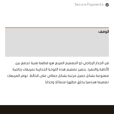
Secure Payments
الوصف
معلومات إضافية
مراجعات (0)
فن الجدار الزجاجي ذو التصميم المربع هو قطعة فنية تجمع بين
الأناقة والتفرد. يتميز تصميم هذه اللوحة الجدارية بمربعات زجاجية
مصنوعة بشكل جميل مرتبة بشكل جمالي على الحائط. توفر المربعات
تصميما هندسيا يخلق مظهرا متماثلا وجذابا.